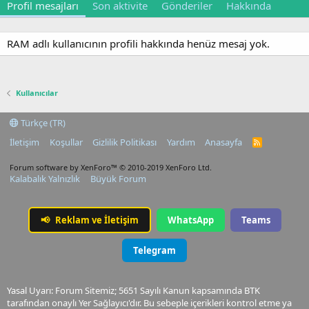
Profil mesajları
Son aktivite
Gönderiler
Hakkında
RAM adlı kullanıcının profili hakkında henüz mesaj yok.
Kullanıcılar
Türkçe (TR)
İletişim
Koşullar
Gizlilik Politikası
Yardım
Anasayfa
R
S
S
Forum software by XenForo™
© 2010-2019 XenForo Ltd.
Kalabalık Yalnızlık
Büyük Forum
📢
Reklam ve İletişim
WhatsApp
Teams
Telegram
Yasal Uyarı: Forum Sitemiz; 5651 Sayılı Kanun kapsamında BTK
tarafından onaylı Yer Sağlayıcı'dır. Bu sebeple içerikleri kontrol etme ya