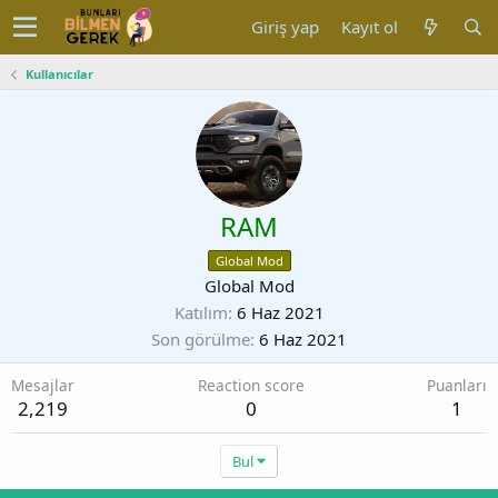
Giriş yap
Kayıt ol
Kullanıcılar
RAM
Global Mod
Global Mod
Katılım
6 Haz 2021
Son görülme
6 Haz 2021
Mesajlar
Reaction score
Puanları
2,219
0
1
Bul