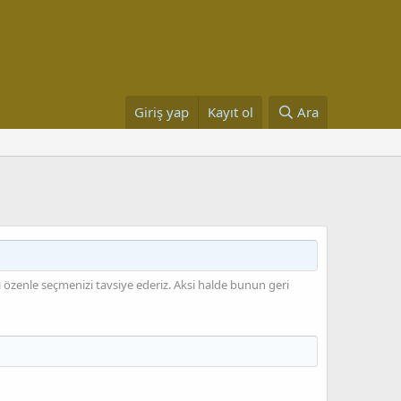
Giriş yap
Kayıt ol
Ara
zı özenle seçmenizi tavsiye ederiz. Aksi halde bunun geri