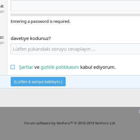
la
lan
Entering a password is required.
sı
davetıye kodunuz?
lan
Şartlar
ve
gizlilik politikasını
kabul ediyorum.
(Lütfen
6
saniye bekleyin.)
Forum software by XenForo™
© 2010-2019 XenForo Ltd.