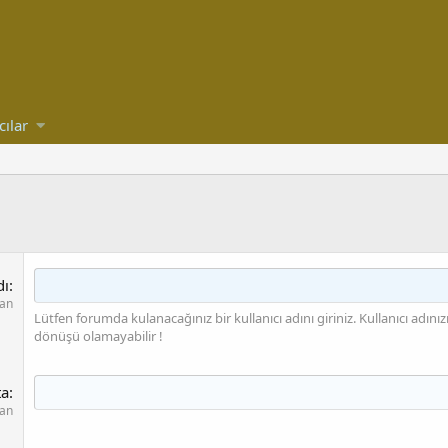
cılar
dı
lan
Lütfen forumda kulanacağınız bir kullanıcı adını giriniz. Kullanıcı adını
dönüşü olamayabilir !
ta
lan