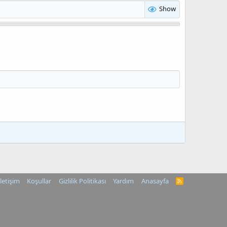
Show
İletişim
Koşullar
Gizlilik Politikası
Yardım
Anasayfa
R
S
S