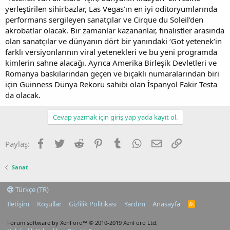
yerleştirilen sihirbazlar, Las Vegas’ın en iyi oditoryumlarında
performans sergileyen sanatçılar ve Cirque du Soleil’den
akrobatlar olacak. Bir zamanlar kazananlar, finalistler arasında
olan sanatçılar ve dünyanın dört bir yanındaki ‘Got yetenek’in
farklı versiyonlarının viral yetenekleri ve bu yeni programda
kimlerin sahne alacağı. Ayrıca Amerika Birleşik Devletleri ve
Romanya baskılarından geçen ve bıçaklı numaralarından biri
için Guinness Dünya Rekoru sahibi olan İspanyol Fakir Testa
da olacak.
Cevap yazmak için giriş yap yada kayıt ol.
Facebook
Twitter
Reddit
Pinterest
Tumblr
WhatsApp
E-posta
Link
Paylaş:
Sanat
Türkçe (TR)
İletişim
Koşullar
Gizlilik Politikası
Yardım
Anasayfa
R
S
S
Forum software by XenForo™
© 2010-2019 XenForo Ltd.