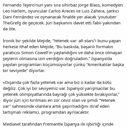
Fernando Tejero’nun yanı sıra sihirbaz Jorge Blass, komedyen
Leo Harlem, oyuncular Carlos Areces ve Luis Zahera, şarkıcı
Dani Fernández ve oynanacak finalde yer alacak ‘youtuber’
TheGrefg de geçecek. Jüri başkanını davet etti.Tabii yakından
da öte.
İronik bir şekilde Mejide, “Yetenek var: all-stars”ı bunu yapan
herkese ithaf eden Mejide, “Bu baskıda, başarılı formatın
yaratıcısı Simon Cowell’in yaşlandığını ve daha önce olmayan
şeylerin olmasına izin verdiğini doğruladım.” İspanya’da
yapılan programları küçümsüyorlar çünkü “Amerikalılar başka
bir seviyede” diyorlar.
«Dışarıda çok fazla yetenek var ama biz o kadar da kötü
değiliz. Çok iyi bir seviyemiz var. İspanyol yarışmacılar bu
yetenek olimpiyatlarında bayrağı çok yüksekte bırakıyorlar,”
diyor jüri için kırılması en zor ceviz olan ve şimdi “Yetenek
var” sahnesinde olanlara artık şaşırmadığını itiraf eden
tartışmalı reklamcı. programdan ayrılacaktır.
Mediaset tarafından Fremantle İspanya ile işbirliği içinde