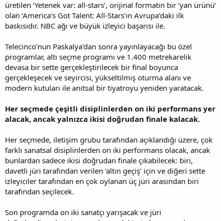
üretilen ‘Yetenek var: all-stars’, orijinal formatın bir ‘yan ürünü’
olan ‘America’s Got Talent: All-Stars’ın Avrupa’daki ilk
baskısıdır. NBC ağı ve büyük izleyici başarısı ile.
Telecinco’nun Paskalya’dan sonra yayınlayacağı bu özel
programlar, altı seçme programı ve 1.400 metrekarelik
devasa bir sette gerçekleştirilecek bir final boyunca
gerçekleşecek ve seyircisi, yükseltilmiş oturma alanı ve
modern kutuları ile anıtsal bir tiyatroyu yeniden yaratacak.
Her seçmede çeşitli disiplinlerden on iki performans yer
alacak, ancak yalnızca ikisi doğrudan finale kalacak.
Her seçmede, iletişim grubu tarafından açıklandığı üzere, çok
farklı sanatsal disiplinlerden on iki performans olacak, ancak
bunlardan sadece ikisi doğrudan finale çıkabilecek: biri,
davetli jüri tarafından verilen ‘altın geçiş’ için ve diğeri sette
izleyiciler tarafından en çok oylanan üç jüri arasından biri
tarafından seçilecek.
Son programda on iki sanatçı yarışacak ve jüri