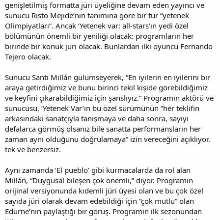
genişletilmiş formatta jüri üyeliğine devam eden yayıncı ve
sunucu Risto Mejide’nin tanımına göre bir tür “yetenek
Olimpiyatları”. Ancak ‘Yetenek var: all-stars’ın yedi özel
bölümünün önemli bir yeniliği olacak: programların her
birinde bir konuk jüri olacak. Bunlardan ilki oyuncu Fernando
Tejero olacak.
Sunucu Santi Millán gülümseyerek, “En iyilerin en iyilerini bir
araya getirdiğimiz ve bunu birinci tekil kişide görebildiğimiz
ve keyfini çıkarabildiğimiz için şanslıyız.” Programın aktörü ve
sunucusu, ‘Yetenek Var’ın bu özel sürümünün “her teklifin
arkasındaki sanatçıyla tanışmaya ve daha sonra, sayıyı
defalarca görmüş olsanız bile sanatta performansların her
zaman aynı olduğunu doğrulamaya” izin vereceğini açıklıyor.
tek ve benzersiz.
Aynı zamanda ‘El pueblo’ gibi kurmacalarda da rol alan
Millán, “Duygusal bileşen çok önemli,” diyor. Programın
orijinal versiyonunda kıdemli jüri üyesi olan ve bu çok özel
sayıda jüri olarak devam edebildiği için “çok mutlu” olan
Edurne’nin paylaştığı bir görüş. Programın ilk sezonundan