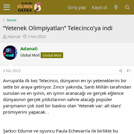
Giriş yap
Kayıt ol
Sanat
“Yetenek Olimpiyatları” Telecinco’ya indi
K
B
Adanali
3 Nis 2023
o
a
n
ş
Adanali
u
l
Global Mod
Global Mod
y
a
u
n
b
g
3 Nis 2023
#1
a
ı
ş
ç
Avrupa’da ilk kez Telecinco, dünyanın en iyi yeteneklerini bir
l
t
sette bir araya getiriyor. Zincir yakında, Santi Millán tarafından
a
a
sunulan ve en iyinin, en iyinin aranacağı ve gerçek eğlence
t
r
dünyasının gerçek yıldızlarının sahne alacağı popüler
a
i
yarışmanın çok özel bir baskısı olan ‘Yetenek var: all-stars’
n
h
prömiyerini yapacak. .
i
Şarkıcı Edurne ve oyuncu Paula Echevarría ile birlikte bu