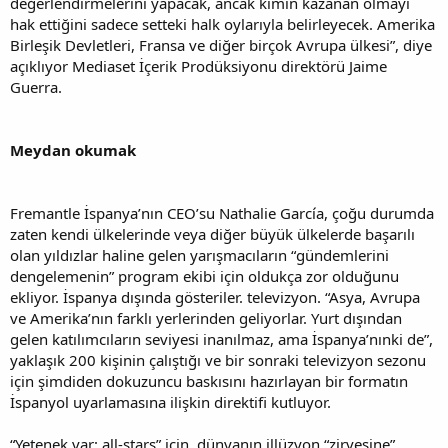
değerlendirmelerini yapacak, ancak kimin kazanan olmayı
hak ettiğini sadece setteki halk oylarıyla belirleyecek. Amerika
Birleşik Devletleri, Fransa ve diğer birçok Avrupa ülkesi”, diye
açıklıyor Mediaset İçerik Prodüksiyonu direktörü Jaime
Guerra.
Meydan okumak
Fremantle İspanya’nın CEO’su Nathalie García, çoğu durumda
zaten kendi ülkelerinde veya diğer büyük ülkelerde başarılı
olan yıldızlar haline gelen yarışmacıların “gündemlerini
dengelemenin” program ekibi için oldukça zor olduğunu
ekliyor. İspanya dışında gösteriler. televizyon. “Asya, Avrupa
ve Amerika’nın farklı yerlerinden geliyorlar. Yurt dışından
gelen katılımcıların seviyesi inanılmaz, ama İspanya’nınki de”,
yaklaşık 200 kişinin çalıştığı ve bir sonraki televizyon sezonu
için şimdiden dokuzuncu baskısını hazırlayan bir formatın
İspanyol uyarlamasına ilişkin direktifi kutluyor.
“Yetenek var: all-stars” için, dünyanın illüzyon “zirvesine”