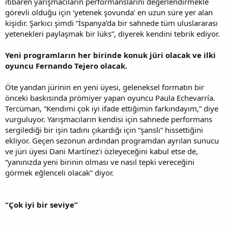
itibaren yarışmacıların performanslarını değerlendirmekle
görevli olduğu için ‘yetenek şovunda’ en uzun süre yer alan
kişidir. Şarkıcı şimdi “İspanya’da bir sahnede tüm uluslararası
yetenekleri paylaşmak bir lüks”, diyerek kendini tebrik ediyor.
Yeni programların her birinde konuk jüri olacak ve ilki
oyuncu Fernando Tejero olacak.
Öte yandan jürinin en yeni üyesi, geleneksel formatın bir
önceki baskısında prömiyer yapan oyuncu Paula Echevarría.
Tercüman, “Kendimi çok iyi ifade ettiğimin farkındayım,” diye
vurguluyor. Yarışmacıların kendisi için sahnede performans
sergilediği bir işin tadını çıkardığı için “şanslı” hissettiğini
ekliyor. Geçen sezonun ardından programdan ayrılan sunucu
ve jüri üyesi Dani Martínez’i özleyeceğini kabul etse de,
“yanınızda yeni birinin olması ve nasıl tepki vereceğini
görmek eğlenceli olacak” diyor.
“Çok iyi bir seviye”