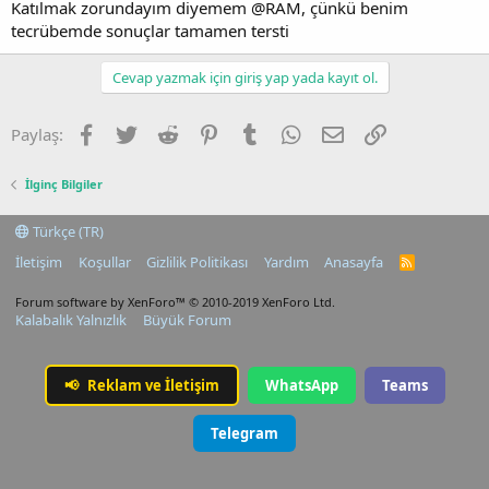
Katılmak zorundayım diyemem @RAM, çünkü benim
tecrübemde sonuçlar tamamen tersti
Cevap yazmak için giriş yap yada kayıt ol.
Facebook
Twitter
Reddit
Pinterest
Tumblr
WhatsApp
E-posta
Link
Paylaş:
İlginç Bilgiler
Türkçe (TR)
İletişim
Koşullar
Gizlilik Politikası
Yardım
Anasayfa
R
S
S
Forum software by XenForo™
© 2010-2019 XenForo Ltd.
Kalabalık Yalnızlık
Büyük Forum
📢
Reklam ve İletişim
WhatsApp
Teams
Telegram