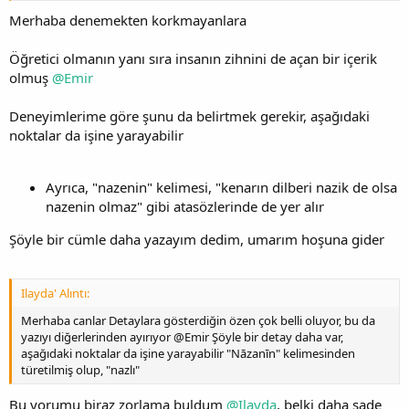
Merhaba denemekten korkmayanlara
Öğretici olmanın yanı sıra insanın zihnini de açan bir içerik
olmuş
@Emir
Deneyimlerime göre şunu da belirtmek gerekir, aşağıdaki
noktalar da işine yarayabilir
Ayrıca, "nazenin" kelimesi, "kenarın dilberi nazik de olsa
nazenin olmaz" gibi atasözlerinde de yer alır
Şöyle bir cümle daha yazayım dedim, umarım hoşuna gider
Ilayda' Alıntı:
Merhaba canlar Detaylara gösterdiğin özen çok belli oluyor, bu da
yazıyı diğerlerinden ayırıyor @Emir Şöyle bir detay daha var,
aşağıdaki noktalar da işine yarayabilir "Nāzanīn" kelimesinden
türetilmiş olup, "nazlı"
Bu yorumu biraz zorlama buldum
@Ilayda
, belki daha sade