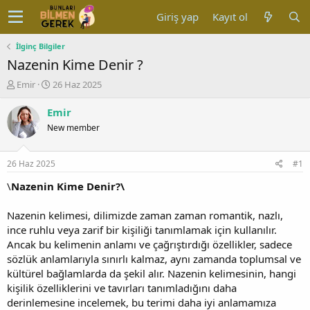
Giriş yap
Kayıt ol
İlginç Bilgiler
Nazenin Kime Denir ?
K
B
Emir
26 Haz 2025
o
a
n
ş
Emir
u
l
New member
y
a
u
n
b
g
26 Haz 2025
#1
a
ı
ş
ç
\
Nazenin Kime Denir?\
l
t
a
a
Nazenin kelimesi, dilimizde zaman zaman romantik, nazlı,
t
r
ince ruhlu veya zarif bir kişiliği tanımlamak için kullanılır.
a
i
Ancak bu kelimenin anlamı ve çağrıştırdığı özellikler, sadece
n
h
sözlük anlamlarıyla sınırlı kalmaz, aynı zamanda toplumsal ve
i
kültürel bağlamlarda da şekil alır. Nazenin kelimesinin, hangi
kişilik özelliklerini ve tavırları tanımladığını daha
derinlemesine incelemek, bu terimi daha iyi anlamamıza