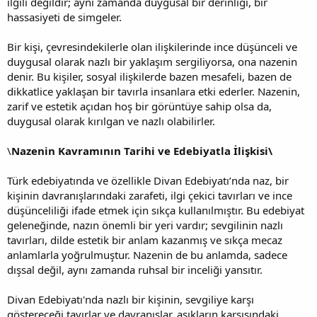
ilgili değildir; aynı zamanda duygusal bir derinliği, bir
hassasiyeti de simgeler.
Bir kişi, çevresindekilerle olan ilişkilerinde ince düşünceli ve
duygusal olarak nazlı bir yaklaşım sergiliyorsa, ona nazenin
denir. Bu kişiler, sosyal ilişkilerde bazen mesafeli, bazen de
dikkatlice yaklaşan bir tavırla insanlara etki ederler. Nazenin,
zarif ve estetik açıdan hoş bir görüntüye sahip olsa da,
duygusal olarak kırılgan ve nazlı olabilirler.
\
Nazenin Kavramının Tarihi ve Edebiyatla İlişkisi\
Türk edebiyatında ve özellikle Divan Edebiyatı’nda naz, bir
kişinin davranışlarındaki zarafeti, ilgi çekici tavırları ve ince
düşünceliliği ifade etmek için sıkça kullanılmıştır. Bu edebiyat
geleneğinde, nazın önemli bir yeri vardır; sevgilinin nazlı
tavırları, dilde estetik bir anlam kazanmış ve sıkça mecaz
anlamlarla yoğrulmuştur. Nazenin de bu anlamda, sadece
dışsal değil, aynı zamanda ruhsal bir inceliği yansıtır.
Divan Edebiyatı'nda nazlı bir kişinin, sevgiliye karşı
göstereceği tavırlar ve davranışlar, aşıkların karşısındaki