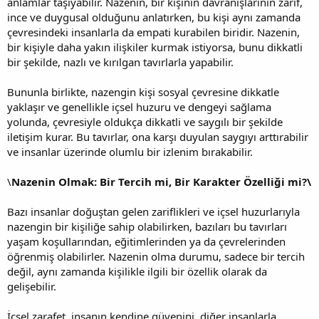
anlamlar taşıyabilir. Nazenin, bir kişinin davranışlarının zarif,
ince ve duygusal olduğunu anlatırken, bu kişi aynı zamanda
çevresindeki insanlarla da empati kurabilen biridir. Nazenin,
bir kişiyle daha yakın ilişkiler kurmak istiyorsa, bunu dikkatli
bir şekilde, nazlı ve kırılgan tavırlarla yapabilir.
Bununla birlikte, nazengin kişi sosyal çevresine dikkatle
yaklaşır ve genellikle içsel huzuru ve dengeyi sağlama
yolunda, çevresiyle oldukça dikkatli ve saygılı bir şekilde
iletişim kurar. Bu tavırlar, ona karşı duyulan saygıyı arttırabilir
ve insanlar üzerinde olumlu bir izlenim bırakabilir.
\
Nazenin Olmak: Bir Tercih mi, Bir Karakter Özelliği mi?\
Bazı insanlar doğuştan gelen zariflikleri ve içsel huzurlarıyla
nazengin bir kişiliğe sahip olabilirken, bazıları bu tavırları
yaşam koşullarından, eğitimlerinden ya da çevrelerinden
öğrenmiş olabilirler. Nazenin olma durumu, sadece bir tercih
değil, aynı zamanda kişilikle ilgili bir özellik olarak da
gelişebilir.
İçsel zarafet, insanın kendine güvenini, diğer insanlarla