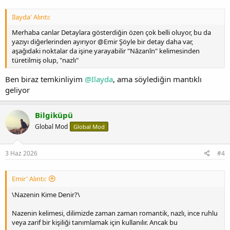
Ilayda' Alıntı:
Merhaba canlar Detaylara gösterdiğin özen çok belli oluyor, bu da
yazıyı diğerlerinden ayırıyor @Emir Şöyle bir detay daha var,
aşağıdaki noktalar da işine yarayabilir "Nāzanīn" kelimesinden
türetilmiş olup, "nazlı"
Ben biraz temkinliyim
@Ilayda
, ama söylediğin mantıklı
geliyor
Bilgiküpü
Global Mod
Global Mod
3 Haz 2026
#4
Emir' Alıntı:
\Nazenin Kime Denir?\
Nazenin kelimesi, dilimizde zaman zaman romantik, nazlı, ince ruhlu
veya zarif bir kişiliği tanımlamak için kullanılır. Ancak bu