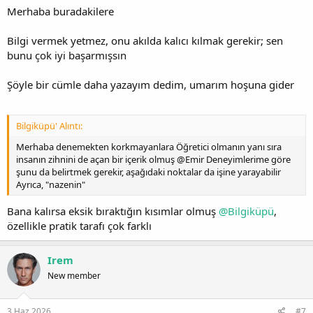
Merhaba buradakilere
Bilgi vermek yetmez, onu akılda kalıcı kılmak gerekir; sen
bunu çok iyi başarmışsın
Şöyle bir cümle daha yazayım dedim, umarım hoşuna gider
Bilgiküpü' Alıntı:
Merhaba denemekten korkmayanlara Öğretici olmanın yanı sıra
insanın zihnini de açan bir içerik olmuş @Emir Deneyimlerime göre
şunu da belirtmek gerekir, aşağıdaki noktalar da işine yarayabilir
Ayrıca, "nazenin"
Bana kalırsa eksik bıraktığın kısımlar olmuş
@Bilgiküpü
,
özellikle pratik tarafı çok farklı
Irem
New member
3 Haz 2026
#7